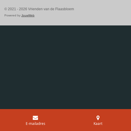
© 2021 - 2026 Vrienden van de Flaasbloem
Powered by
JouwWeb
E-mailadres
Kaart