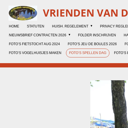
Ga
VRIENDEN VAN 
direct
naar
de
HOME
STATUTEN
HUISH. REGELEMENT
PRIVACY REGL
hoofdinhoud
NIEUWSBRIEF CONTRACTEN 2026
FOLDER INSCHRIJVEN
HA
FOTO’S FIETSTOCHT AUG 2024
FOTO’S JEU DE BOULES 2026
F
FOTO’S VOGELHUISJES MAKEN
FOTO’S SPELLEN DAG
FOTO’S