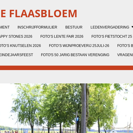
DE FLAASBLOEM
EMENT
INSCHRIJFFORMULIER
BESTUUR
LEDENVERGADERING
PPY STONES 2026
FOTO’S LENTE FAIR 2026
FOTO’S FIETSTOCHT 25 
OTO’S KNUTSELEN 2026
FOTO’S WIJNPROEVERIJ 25JULI-26
FOTO’S 
 EINDEJAARSFEEST
FOTO'S 50 JARIG BESTAAN VERENGING
VRAGENL