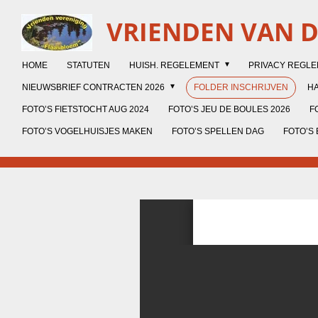
Ga
VRIENDEN VAN 
direct
naar
de
HOME
STATUTEN
HUISH. REGELEMENT
PRIVACY REGL
hoofdinhoud
NIEUWSBRIEF CONTRACTEN 2026
FOLDER INSCHRIJVEN
HA
FOTO’S FIETSTOCHT AUG 2024
FOTO’S JEU DE BOULES 2026
F
FOTO’S VOGELHUISJES MAKEN
FOTO’S SPELLEN DAG
FOTO’S