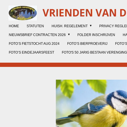
Ga
VRIENDEN VAN 
direct
naar
de
HOME
STATUTEN
HUISH. REGELEMENT
PRIVACY REGL
hoofdinhoud
NIEUWSBRIEF CONTRACTEN 2026
FOLDER INSCHRIJVEN
HA
FOTO’S FIETSTOCHT AUG 2024
FOTO’S BIERPROEVERIJ
FOTO’S
FOTO’S EINDEJAARSFEEST
FOTO'S 50 JARIG BESTAAN VERENGING